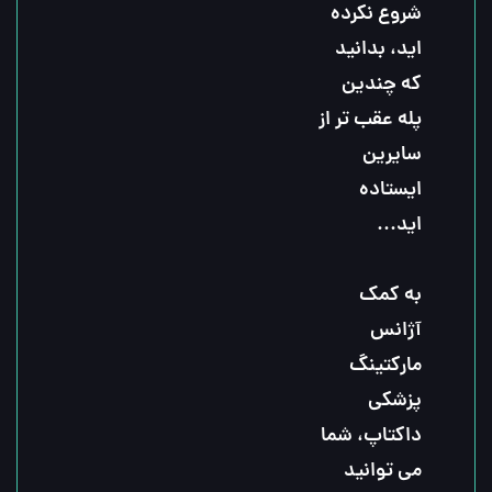
شروع نکرده 
اید، بدانید 
که چندین 
پله عقب تر از 
سایرین 
ایستاده 
اید...
به کمک 
آژانس 
مارکتینگ 
پزشکی 
داکتاپ، شما 
می توانید 